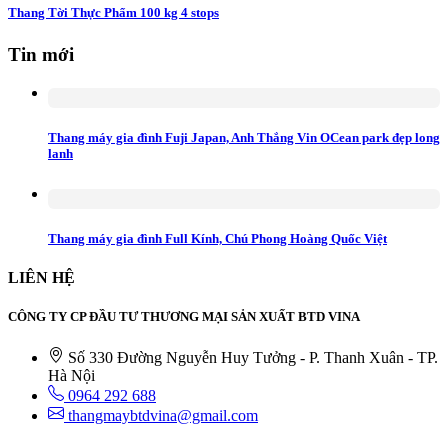
Thang Tời Thực Phẩm 100 kg 4 stops
Tin mới
Thang máy gia đình Fuji Japan, Anh Thắng Vin OCean park đẹp long
lanh
Thang máy gia đình Full Kính, Chú Phong Hoàng Quốc Việt
LIÊN HỆ
CÔNG TY CP ĐẦU TƯ THƯƠNG MẠI SẢN XUẤT BTD VINA
Số 330 Đường Nguyễn Huy Tưởng - P. Thanh Xuân - TP.
Hà Nội
0964 292 688
thangmaybtdvina@gmail.com