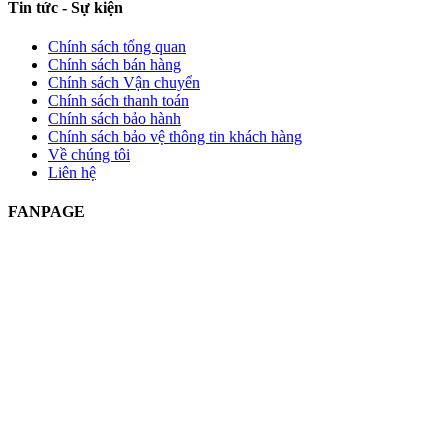
Tin tức - Sự kiện
Chính sách tổng quan
Chính sách bán hàng
Chính sách Vận chuyển
Chính sách thanh toán
Chính sách bảo hành
Chính sách bảo vệ thông tin khách hàng
Về chúng tôi
Liên hệ
FANPAGE