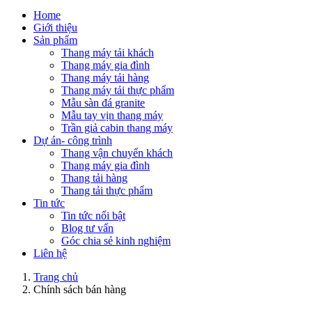
Home
Giới thiệu
Sản phẩm
Thang máy tải khách
Thang máy gia đình
Thang máy tải hàng
Thang máy tải thực phẩm
Mẫu sàn đá granite
Mẫu tay vịn thang máy
Trần giả cabin thang máy
Dự án- công trình
Thang vận chuyển khách
Thang máy gia đình
Thang tải hàng
Thang tải thực phẩm
Tin tức
Tin tức nổi bật
Blog tư vấn
Góc chia sẻ kinh nghiệm
Liên hệ
Trang chủ
Chính sách bán hàng