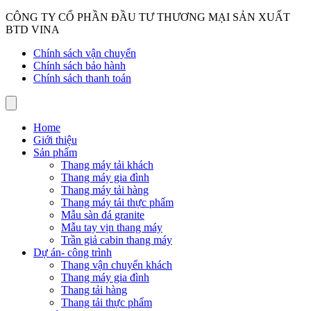
CÔNG TY CỔ PHẦN ĐẦU TƯ THƯƠNG MẠI SẢN XUẤT
BTD VINA
Chính sách vận chuyển
Chính sách bảo hành
Chính sách thanh toán
Home
Giới thiệu
Sản phẩm
Thang máy tải khách
Thang máy gia đình
Thang máy tải hàng
Thang máy tải thực phẩm
Mẫu sàn đá granite
Mẫu tay vịn thang máy
Trần giả cabin thang máy
Dự án- công trình
Thang vận chuyển khách
Thang máy gia đình
Thang tải hàng
Thang tải thực phẩm