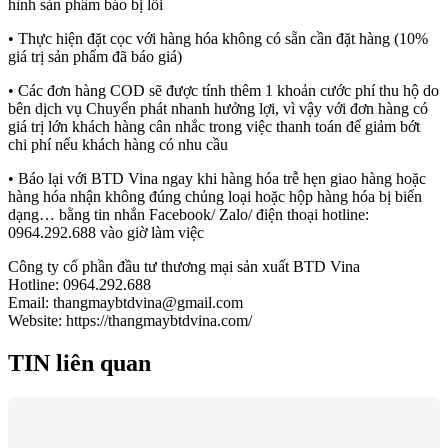
hình sản phẩm báo bị lỗi
• Thực hiện đặt cọc với hàng hóa không có sẵn cần đặt hàng (10%
giá trị sản phẩm đã báo giá)
• Các đơn hàng COD sẽ được tính thêm 1 khoản cước phí thu hộ do
bên dịch vụ Chuyển phát nhanh hưởng lợi, vì vậy với đơn hàng có
giá trị lớn khách hàng cân nhắc trong việc thanh toán để giảm bớt
chi phí nếu khách hàng có nhu cầu
• Báo lại với BTD Vina ngay khi hàng hóa trễ hẹn giao hàng hoặc
hàng hóa nhận không đúng chủng loại hoặc hộp hàng hóa bị biến
dạng… bằng tin nhắn Facebook/ Zalo/ điện thoại hotline:
0964.292.688 vào giờ làm việc
Công ty cổ phần đầu tư thương mại sản xuất BTD Vina
Hotline: 0964.292.688
Email: thangmaybtdvina@gmail.com
Website: https://thangmaybtdvina.com/
TIN liên quan