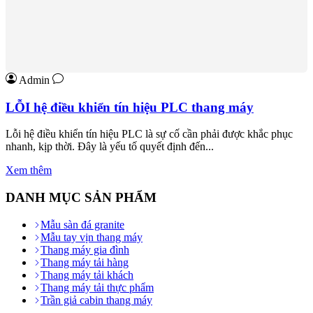
Admin
LỖI hệ điều khiển tín hiệu PLC thang máy
Lỗi hệ điều khiển tín hiệu PLC là sự cố cần phải được khắc phục
nhanh, kịp thời. Đây là yếu tố quyết định đến...
Xem thêm
DANH MỤC SẢN PHẨM
Mẫu sàn đá granite
Mẫu tay vịn thang máy
Thang máy gia đình
Thang máy tải hàng
Thang máy tải khách
Thang máy tải thực phẩm
Trần giả cabin thang máy