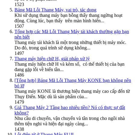
1523
Bảng Mã Lỗi Thang Máy, vai trò, tác dụng
Khi sử dụng thang máy bạn bỗng thấy thang ngừng hoạt
động. Cùng lúc, bạn thấy trên màn hình hiển...
1507
Tổng hợp các Mã Lỗi Thang Máy tải khách thường gặp bạn
nên biết
Thang máy tải khách là một trong những thiết bị máy móc.
Do đó, trong quá trình sử dụng không...
1497
Thang máy hiện chữ H, giải pháp xử lý
Thang máy hiện chữ H và kèm số, có thể thiết bị của bạn
đang gặp lỗi về biến tần...
1486
[Tổng hợp] Bảng Mã Lỗi Thang Máy KONE bạn không nên
bỏ lỡ
Thang máy KONE là thương hiệu thang máy cao cấp đến từ
Thụy Điển. Mặc dù là sản phẩm của...
1479
Giá Thang Máy 2 Tầng bao nhiêu tiền? Nó có thực sự đắt
không?
Nhu cầu di chuyển, vận chuyển và tân trong cho ngôi nhà
thêm tiện nghi và hiện đại ngày càng...
1438
Lỗi điện tử ở Thang Máy FUJI