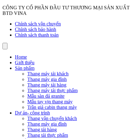
CÔNG TY CỔ PHẦN ĐẦU TƯ THƯƠNG MẠI SẢN XUẤT
BTD VINA
Chính sách vận chuyển
Chính sách bảo hành
Chính sách thanh toán
Home
Giới thiệu
Sản phẩm
Thang máy tải khách
Thang máy gia đình
Thang máy tải hàng
Thang máy tải thực phẩm
Mẫu sàn đá granite
Mẫu tay vịn thang máy
Trần giả cabin thang máy
Dự án- công trình
Thang vận chuyển khách
Thang máy gia đình
Thang tải hàng
Thang tải thực phẩm