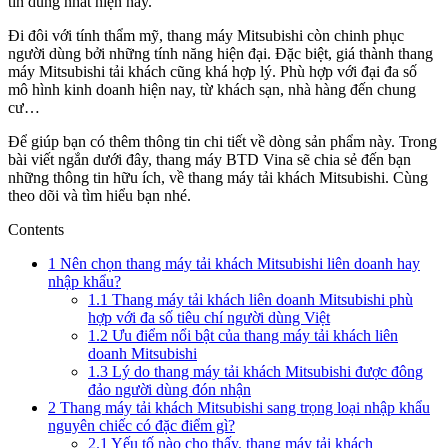
tin dùng nhất hiện nay.
Đi đôi với tính thẩm mỹ, thang máy Mitsubishi còn chinh phục
người dùng bởi những tính năng hiện đại. Đặc biệt, giá thành thang
máy Mitsubishi tải khách cũng khá hợp lý. Phù hợp với đại đa số
mô hình kinh doanh hiện nay, từ khách sạn, nhà hàng đến chung
cư…
Để giúp bạn có thêm thông tin chi tiết về dòng sản phẩm này. Trong
bài viết ngắn dưới đây, thang máy BTD Vina sẽ chia sẻ đến bạn
những thông tin hữu ích, về thang máy tải khách Mitsubishi. Cùng
theo dõi và tìm hiểu bạn nhé.
Contents
1
Nên chọn thang máy tải khách Mitsubishi liên doanh hay
nhập khẩu?
1.1
Thang máy tải khách liên doanh Mitsubishi phù
hợp với đa số tiêu chí người dùng Việt
1.2
Ưu điểm nổi bật của thang máy tải khách liên
doanh Mitsubishi
1.3
Lý do thang máy tải khách Mitsubishi được đông
đảo người dùng đón nhận
2
Thang máy tải khách Mitsubishi sang trọng loại nhập khẩu
nguyên chiếc có đặc điểm gì?
2.1
Yếu tố nào cho thấy, thang máy tải khách