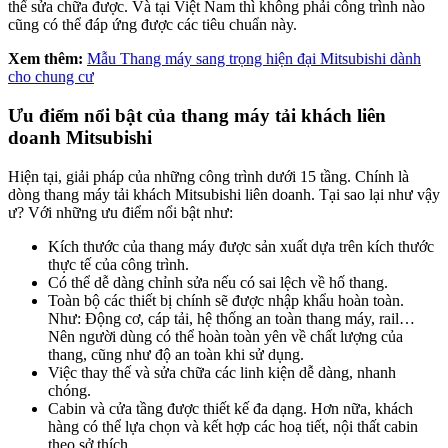
thể sửa chữa được. Và tại Việt Nam thì không phải công trình nào
cũng có thể đáp ứng được các tiêu chuẩn này.
Xem thêm:
Mẫu Thang máy sang trọng hiện đại Mitsubishi dành
cho chung cư
Ưu điểm nổi bật của thang máy tải khách liên
doanh Mitsubishi
Hiện tại, giải pháp của những công trình dưới 15 tầng. Chính là
dòng thang máy tải khách Mitsubishi liên doanh. Tại sao lại như vậy
ư? Với những ưu điểm nổi bật như:
Kích thước của thang máy được sản xuất dựa trên kích thước
thực tế của công trình.
Có thể dễ dàng chỉnh sửa nếu có sai lệch về hố thang.
Toàn bộ các thiết bị chính sẽ được nhập khẩu hoàn toàn.
Như: Động cơ, cáp tải, hệ thống an toàn thang máy, rail…
Nên người dùng có thể hoàn toàn yên về chất lượng của
thang, cũng như độ an toàn khi sử dụng.
Việc thay thế và sửa chữa các linh kiện dễ dàng, nhanh
chóng.
Cabin và cửa tầng được thiết kế đa dạng. Hơn nữa, khách
hàng có thể lựa chọn và kết hợp các hoạ tiết, nội thất cabin
theo sở thích.