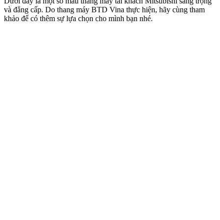
Dưới đây là một số mẫu thang máy tải khách Mitsubishi sang trọng
và đẳng cấp. Do thang máy BTD Vina thực hiện, hãy cùng tham
khảo để có thêm sự lựa chọn cho mình bạn nhé.