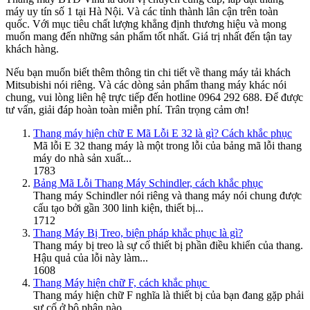
máy uy tín số 1 tại Hà Nội. Và các tỉnh thành lân cận trên toàn
quốc. Với mục tiêu chất lượng khẳng định thương hiệu và mong
muốn mang đến những sản phẩm tốt nhất. Giá trị nhất đến tận tay
khách hàng.
Nếu bạn muốn biết thêm thông tin chi tiết về thang máy tải khách
Mitsubishi nói riêng. Và các dòng sản phẩm thang máy khác nói
chung, vui lòng liên hệ trực tiếp đến hotline 0964 292 688. Để được
tư vấn, giải đáp hoàn toàn miễn phí. Trân trọng cảm ơn!
Thang máy hiện chữ E Mã Lỗi E 32 là gì? Cách khắc phục
Mã lỗi E 32 thang máy là một trong lỗi của bảng mã lỗi thang
máy do nhà sản xuất...
1783
Bảng Mã Lỗi Thang Máy Schindler, cách khắc phục
Thang máy Schindler nói riêng và thang máy nói chung được
cấu tạo bởi gần 300 linh kiện, thiết bị...
1712
Thang Máy Bị Treo, biện pháp khắc phục là gì?
Thang máy bị treo là sự cố thiết bị phần điều khiển của thang.
Hậu quả của lỗi này làm...
1608
Thang Máy hiện chữ F, cách khắc phục
Thang máy hiện chữ F nghĩa là thiết bị của bạn đang gặp phải
sự cố ở bộ phận nào...