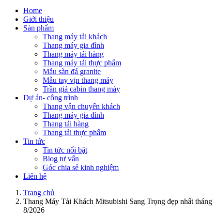
Home
Giới thiệu
Sản phẩm
Thang máy tải khách
Thang máy gia đình
Thang máy tải hàng
Thang máy tải thực phẩm
Mẫu sàn đá granite
Mẫu tay vịn thang máy
Trần giả cabin thang máy
Dự án- công trình
Thang vận chuyển khách
Thang máy gia đình
Thang tải hàng
Thang tải thực phẩm
Tin tức
Tin tức nổi bật
Blog tư vấn
Góc chia sẻ kinh nghiệm
Liên hệ
Trang chủ
Thang Máy Tải Khách Mitsubishi Sang Trọng đẹp nhất tháng
8/2026