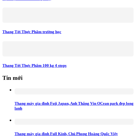
Thang Tời Thực Phẩm trường học
Thang Tời Thực Phẩm 100 kg 4 stops
Tin mới
Thang máy gia đình Fuji Japan, Anh Thắng Vin OCean park đẹp long
lanh
Thang máy gia đình Full Kính, Chú Phong Hoàng Quốc Việt