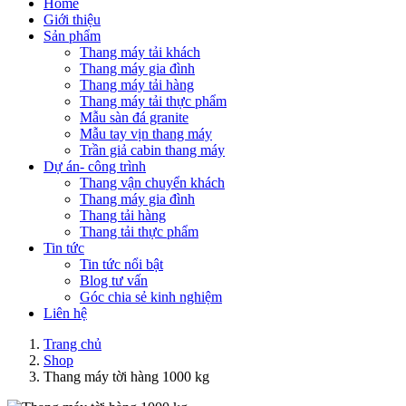
Home
Giới thiệu
Sản phẩm
Thang máy tải khách
Thang máy gia đình
Thang máy tải hàng
Thang máy tải thực phẩm
Mẫu sàn đá granite
Mẫu tay vịn thang máy
Trần giả cabin thang máy
Dự án- công trình
Thang vận chuyển khách
Thang máy gia đình
Thang tải hàng
Thang tải thực phẩm
Tin tức
Tin tức nổi bật
Blog tư vấn
Góc chia sẻ kinh nghiệm
Liên hệ
Trang chủ
Shop
Thang máy tời hàng 1000 kg