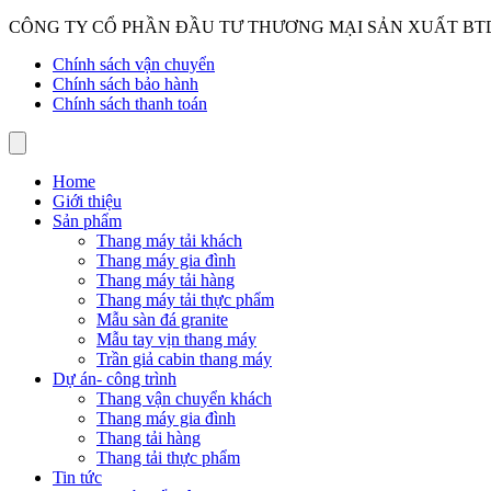
CÔNG TY CỔ PHẦN ĐẦU TƯ THƯƠNG MẠI SẢN XUẤT BT
Chính sách vận chuyển
Chính sách bảo hành
Chính sách thanh toán
Home
Giới thiệu
Sản phẩm
Thang máy tải khách
Thang máy gia đình
Thang máy tải hàng
Thang máy tải thực phẩm
Mẫu sàn đá granite
Mẫu tay vịn thang máy
Trần giả cabin thang máy
Dự án- công trình
Thang vận chuyển khách
Thang máy gia đình
Thang tải hàng
Thang tải thực phẩm
Tin tức