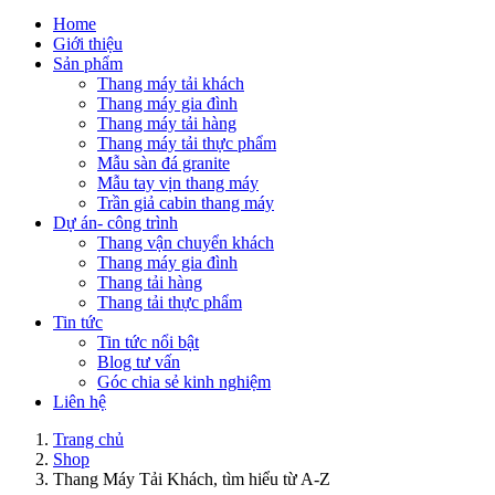
Home
Giới thiệu
Sản phẩm
Thang máy tải khách
Thang máy gia đình
Thang máy tải hàng
Thang máy tải thực phẩm
Mẫu sàn đá granite
Mẫu tay vịn thang máy
Trần giả cabin thang máy
Dự án- công trình
Thang vận chuyển khách
Thang máy gia đình
Thang tải hàng
Thang tải thực phẩm
Tin tức
Tin tức nổi bật
Blog tư vấn
Góc chia sẻ kinh nghiệm
Liên hệ
Trang chủ
Shop
Thang Máy Tải Khách, tìm hiểu từ A-Z