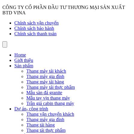
CÔNG TY CỔ PHẦN ĐẦU TƯ THƯƠNG MẠI SẢN XUẤT
BTD VINA
Chính sách vận chuyển
Chính sách bảo hành
Chính sách thanh toán
Home
Giới thiệu
Sản phẩm
Thang máy tải khách
Thang máy gia đình
Thang máy tải hàng
Thang máy tải thực phẩm
Mẫu sàn đá granite
Mẫu tay vịn thang máy
Trần giả cabin thang máy
Dự án- công trình
Thang vận chuyển khách
Thang máy gia đình
Thang tải hàng
Thang tải thực phẩm