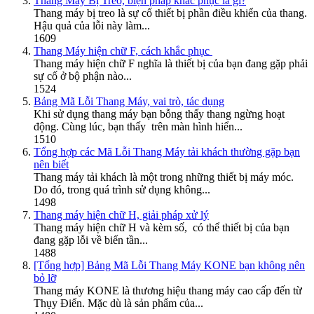
Thang Máy Bị Treo, biện pháp khắc phục là gì?
Thang máy bị treo là sự cố thiết bị phần điều khiển của thang.
Hậu quả của lỗi này làm...
1609
Thang Máy hiện chữ F, cách khắc phục
Thang máy hiện chữ F nghĩa là thiết bị của bạn đang gặp phải
sự cố ở bộ phận nào...
1524
Bảng Mã Lỗi Thang Máy, vai trò, tác dụng
Khi sử dụng thang máy bạn bỗng thấy thang ngừng hoạt
động. Cùng lúc, bạn thấy trên màn hình hiển...
1510
Tổng hợp các Mã Lỗi Thang Máy tải khách thường gặp bạn
nên biết
Thang máy tải khách là một trong những thiết bị máy móc.
Do đó, trong quá trình sử dụng không...
1498
Thang máy hiện chữ H, giải pháp xử lý
Thang máy hiện chữ H và kèm số, có thể thiết bị của bạn
đang gặp lỗi về biến tần...
1488
[Tổng hợp] Bảng Mã Lỗi Thang Máy KONE bạn không nên
bỏ lỡ
Thang máy KONE là thương hiệu thang máy cao cấp đến từ
Thụy Điển. Mặc dù là sản phẩm của...