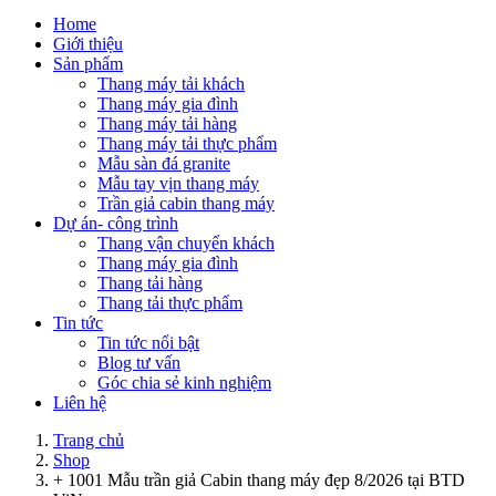
Home
Giới thiệu
Sản phẩm
Thang máy tải khách
Thang máy gia đình
Thang máy tải hàng
Thang máy tải thực phẩm
Mẫu sàn đá granite
Mẫu tay vịn thang máy
Trần giả cabin thang máy
Dự án- công trình
Thang vận chuyển khách
Thang máy gia đình
Thang tải hàng
Thang tải thực phẩm
Tin tức
Tin tức nổi bật
Blog tư vấn
Góc chia sẻ kinh nghiệm
Liên hệ
Trang chủ
Shop
+ 1001 Mẫu trần giả Cabin thang máy đẹp 8/2026 tại BTD