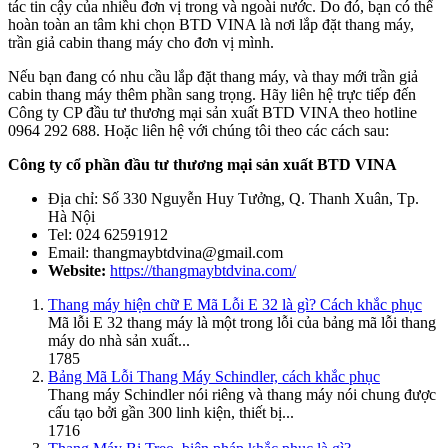
tác tin cậy của nhiều đơn vị trong và ngoài nước. Do đó, bạn có thể
hoàn toàn an tâm khi chọn BTD VINA là nơi lắp đặt thang máy,
trần giả cabin thang máy cho đơn vị mình.
Nếu bạn đang có nhu cầu lắp đặt thang máy, và thay mới trần giả
cabin thang máy thêm phần sang trọng. Hãy liên hệ trực tiếp đến
Công ty CP đầu tư thương mại sản xuất BTD VINA theo hotline
0964 292 688. Hoặc liên hệ với chúng tôi theo các cách sau:
Công ty cổ phần đầu tư thương mại sản xuất BTD VINA
Địa chỉ: Số 330 Nguyễn Huy Tưởng, Q. Thanh Xuân, Tp.
Hà Nội
Tel: 024 62591912
Email:
thangmaybtdvina@gmail.com
Website:
https://thangmaybtdvina.com/
Thang máy hiện chữ E Mã Lỗi E 32 là gì? Cách khắc phục
Mã lỗi E 32 thang máy là một trong lỗi của bảng mã lỗi thang
máy do nhà sản xuất...
1785
Bảng Mã Lỗi Thang Máy Schindler, cách khắc phục
Thang máy Schindler nói riêng và thang máy nói chung được
cấu tạo bởi gần 300 linh kiện, thiết bị...
1716