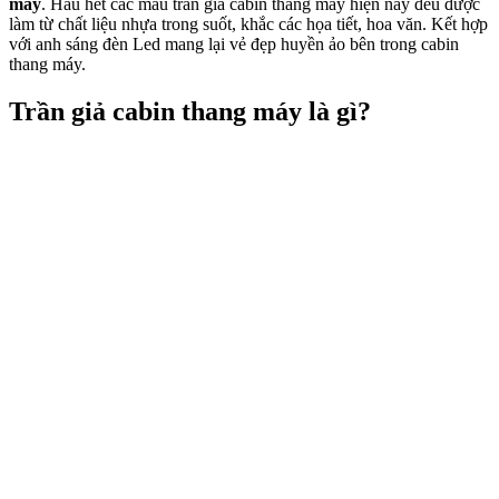
máy
. Hầu hết các mẫu trần giả cabin thang máy hiện nay đều được
làm từ chất liệu nhựa trong suốt, khắc các họa tiết, hoa văn. Kết hợp
với anh sáng đèn Led mang lại vẻ đẹp huyền ảo bên trong cabin
thang máy.
Trần giả cabin thang máy là gì?