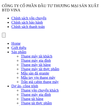
CÔNG TY CỔ PHẦN ĐẦU TƯ THƯƠNG MẠI SẢN XUẤT
BTD VINA
Chính sách vận chuyển
Chính sách bảo hành
Chính sách thanh toán
Home
Giới thiệu
Sản phẩm
Thang máy tải khách
Thang máy gia đình
Thang máy tải hàng
Thang máy tải thực phẩm
Mẫu sàn đá granite
Mẫu tay vịn thang máy
Trần giả cabin thang máy
Dự án- công trình
Thang vận chuyển khách
Thang máy gia đình
Thang tải hàng
Thang tải thực phẩm