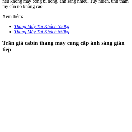
nếu không may bóng bị hỏng, ánh sáng nhiều. Tuy nhiên, tính thẩm
mỹ của nó không cao.
Xem thêm:
Thang Máy Tải Khách 550kg
Thang Máy Tải Khách 650kg
Trần giả cabin thang máy cung cấp ánh sáng gián
tiếp