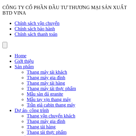
CÔNG TY CỔ PHẦN ĐẦU TƯ THƯƠNG MẠI SẢN XUẤT
BTD VINA
Chính sách vận chuyển
Chính sách bảo hành
Chính sách thanh toán
Home
Giới thiệu
Sản phẩm
Thang máy tải khách
Thang máy gia đình
Thang máy tải hàng
Thang máy tải thực phẩm
Mẫu sàn đá granite
Mẫu tay vịn thang máy
Trần giả cabin thang máy
Dự án- công trình
Thang vận chuyển khách
Thang máy gia đình
Thang tải hàng
Thang tải thực phẩm