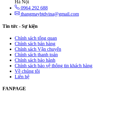
Hà Nội
0964 292 688
thangmaybtdvina@gmail.com
Tin tức - Sự kiện
Chính sách tổng quan
Chính sách bán hàng
Chính sách Vận chuyển
Chính sách thanh toán
Chính sách bảo hành
Chính sách bảo vệ thông tin khách hàng
Về chúng tôi
Liên hệ
FANPAGE