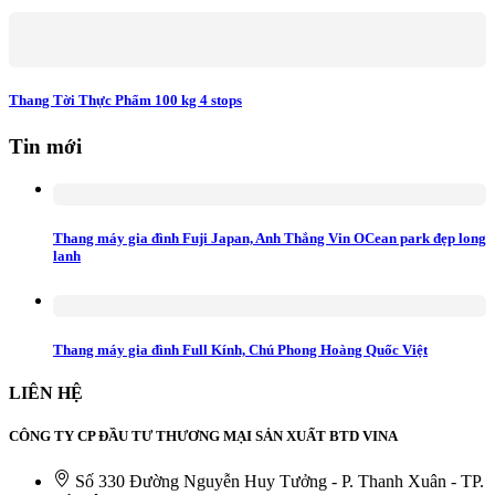
Thang Tời Thực Phẩm 100 kg 4 stops
Tin mới
Thang máy gia đình Fuji Japan, Anh Thắng Vin OCean park đẹp long
lanh
Thang máy gia đình Full Kính, Chú Phong Hoàng Quốc Việt
LIÊN HỆ
CÔNG TY CP ĐẦU TƯ THƯƠNG MẠI SẢN XUẤT BTD VINA
Số 330 Đường Nguyễn Huy Tưởng - P. Thanh Xuân - TP.