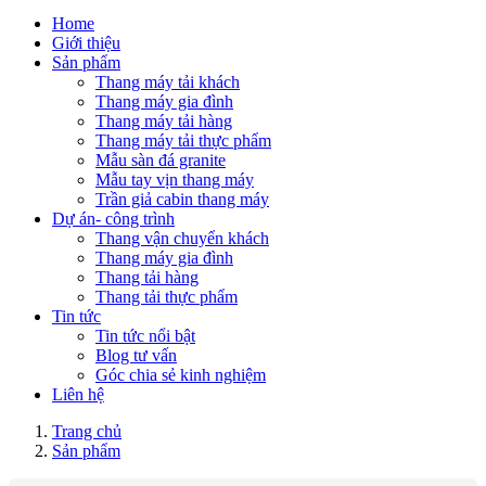
Home
Giới thiệu
Sản phẩm
Thang máy tải khách
Thang máy gia đình
Thang máy tải hàng
Thang máy tải thực phẩm
Mẫu sàn đá granite
Mẫu tay vịn thang máy
Trần giả cabin thang máy
Dự án- công trình
Thang vận chuyển khách
Thang máy gia đình
Thang tải hàng
Thang tải thực phẩm
Tin tức
Tin tức nổi bật
Blog tư vấn
Góc chia sẻ kinh nghiệm
Liên hệ
Trang chủ
Sản phẩm