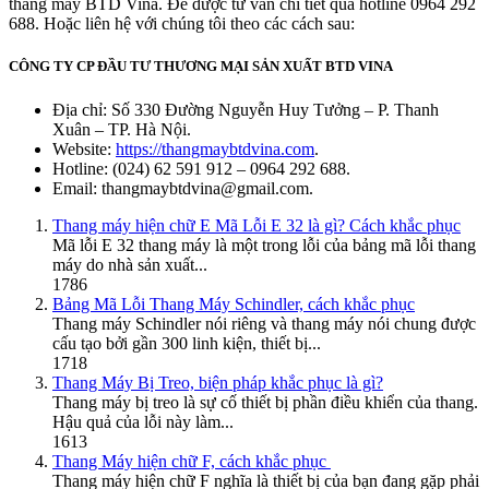
thang máy BTD Vina. Để được tư vấn chi tiết qua hotline 0964 292
688. Hoặc liên hệ với chúng tôi theo các cách sau:
CÔNG TY CP ĐẦU TƯ THƯƠNG MẠI SẢN XUẤT BTD VINA
Địa chỉ: Số 330 Đường Nguyễn Huy Tưởng – P. Thanh
Xuân – TP. Hà Nội.
Website:
https://thangmaybtdvina.com
.
Hotline: (024) 62 591 912 – 0964 292 688.
Email: thangmaybtdvina@gmail.com.
Thang máy hiện chữ E Mã Lỗi E 32 là gì? Cách khắc phục
Mã lỗi E 32 thang máy là một trong lỗi của bảng mã lỗi thang
máy do nhà sản xuất...
1786
Bảng Mã Lỗi Thang Máy Schindler, cách khắc phục
Thang máy Schindler nói riêng và thang máy nói chung được
cấu tạo bởi gần 300 linh kiện, thiết bị...
1718
Thang Máy Bị Treo, biện pháp khắc phục là gì?
Thang máy bị treo là sự cố thiết bị phần điều khiển của thang.
Hậu quả của lỗi này làm...
1613
Thang Máy hiện chữ F, cách khắc phục
Thang máy hiện chữ F nghĩa là thiết bị của bạn đang gặp phải