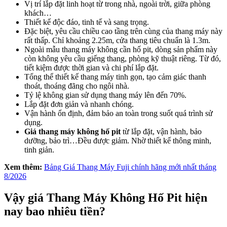
Vị trí lắp đặt linh hoạt từ trong nhà, ngoài trời, giữa phòng
khách…
Thiết kế độc đáo, tinh tế và sang trọng.
Đặc biệt, yêu cầu chiều cao tầng trên cùng của thang máy này
rất thấp. Chỉ khoảng 2.25m, cửa thang tiêu chuẩn là 1.3m.
Ngoài mẫu thang máy không cần hố pit, dòng sản phẩm này
còn không yêu cầu giếng thang, phòng kỹ thuật riêng. Từ đó,
tiết kiệm được thời gian và chi phí lắp đặt.
Tổng thể thiết kế thang máy tinh gọn, tạo cảm giác thanh
thoát, thoáng đãng cho ngôi nhà.
Tỷ lệ không gian sử dụng thang máy lên đến 70%.
Lắp đặt đơn giản và nhanh chóng.
Vận hành ổn định, đảm bảo an toàn trong suốt quá trình sử
dụng.
Giá thang máy không hố pit
từ lắp đặt, vận hành, bảo
dưỡng, bảo trì…Đều được giảm. Nhờ thiết kế thông minh,
tinh giản.
Xem thêm:
Bảng Giá Thang Máy Fuji chính hãng mới nhất tháng
8/2026
Vậy giá Thang Máy Không Hố Pit hiện
nay bao nhiêu tiền?