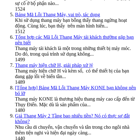
sự cố ở bộ phận nào...
1524
Bảng Mã Lỗi Thang Máy, vai trò, tác dụng
Khi sử dụng thang máy bạn bỗng thấy thang ngừng hoạt
động. Cùng lúc, bạn thấy trên màn hình hiển...
1512
Tổng hợp các Mã Lỗi Thang Máy tải khách thường gặp bạn
nên biết
Thang máy tải khách là một trong những thiết bị máy móc.
Do đó, trong quá trình sử dụng không...
1499
Thang máy hiện chữ H, giải pháp xử lý
Thang máy hiện chữ H và kèm số, có thể thiết bị của bạn
đang gặp lỗi về biến tần...
1489
[Tổng hợp] Bảng Mã Lỗi Thang Máy KONE bạn không nên
bỏ lỡ
Thang máy KONE là thương hiệu thang máy cao cấp đến từ
Thụy Điển. Mặc dù là sản phẩm của...
1480
Giá Thang Máy 2 Tầng bao nhiêu tiền? Nó có thực sự đắt
không?
Nhu cầu di chuyển, vận chuyển và tân trong cho ngôi nhà
thêm tiện nghi và hiện đại ngày càng...
1440