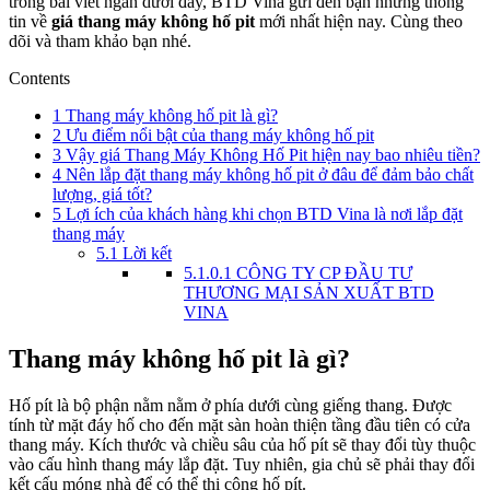
trong bài viết ngắn dưới đây, BTD Vina gửi đến bạn những thông
tin về
giá thang máy không hố pit
mới nhất hiện nay. Cùng theo
dõi và tham khảo bạn nhé.
Contents
1
Thang máy không hố pit là gì?
2
Ưu điểm nổi bật của thang máy không hố pit
3
Vậy giá Thang Máy Không Hố Pit hiện nay bao nhiêu tiền?
4
Nên lắp đặt thang máy không hố pit ở đâu để đảm bảo chất
lượng, giá tốt?
5
Lợi ích của khách hàng khi chọn BTD Vina là nơi lắp đặt
thang máy
5.1
Lời kết
5.1.0.1
CÔNG TY CP ĐẦU TƯ
THƯƠNG MẠI SẢN XUẤT BTD
VINA
Thang máy không hố pit là gì?
Hố pít là bộ phận nằm nằm ở phía dưới cùng giếng thang. Được
tính từ mặt đáy hố cho đến mặt sàn hoàn thiện tầng đầu tiên có cửa
thang máy. Kích thước và chiều sâu của hố pít sẽ thay đổi tùy thuộc
vào cấu hình thang máy lắp đặt. Tuy nhiên, gia chủ sẽ phải thay đổi
kết cấu móng nhà để có thể thi công hố pít.