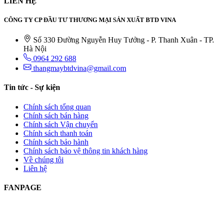
LIÊN HỆ
CÔNG TY CP ĐẦU TƯ THƯƠNG MẠI SẢN XUẤT BTD VINA
Số 330 Đường Nguyễn Huy Tưởng - P. Thanh Xuân - TP.
Hà Nội
0964 292 688
thangmaybtdvina@gmail.com
Tin tức - Sự kiện
Chính sách tổng quan
Chính sách bán hàng
Chính sách Vận chuyển
Chính sách thanh toán
Chính sách bảo hành
Chính sách bảo vệ thông tin khách hàng
Về chúng tôi
Liên hệ
FANPAGE