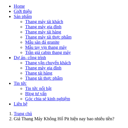
Home
Giới thiệu
Sản phẩm
Thang máy tải khách
Thang máy gia đình
Thang máy tải hàng
Thang máy tải thực phẩm
Mẫu sàn đá granite
Mẫu tay vịn thang máy
Trần giả cabin thang máy
Dự án- công trình
Thang vận chuyển khách
Thang máy gia đình
Thang tải hàng
Thang tải thực phẩm
Tin tức
Tin tức nổi bật
Blog tư vấn
Góc chia sẻ kinh nghiệm
Liên hệ
Trang chủ
Giá Thang Máy Không Hố Pit hiện nay bao nhiêu tiền?