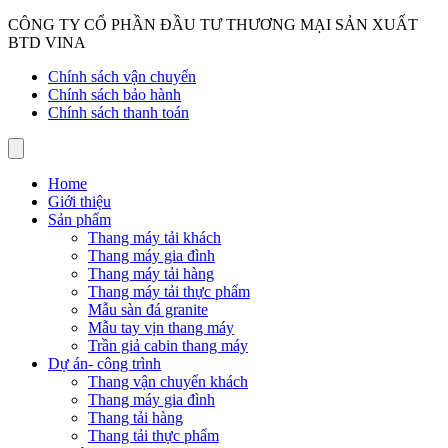
CÔNG TY CỔ PHẦN ĐẦU TƯ THƯƠNG MẠI SẢN XUẤT
BTD VINA
Chính sách vận chuyển
Chính sách bảo hành
Chính sách thanh toán
Home
Giới thiệu
Sản phẩm
Thang máy tải khách
Thang máy gia đình
Thang máy tải hàng
Thang máy tải thực phẩm
Mẫu sàn đá granite
Mẫu tay vịn thang máy
Trần giả cabin thang máy
Dự án- công trình
Thang vận chuyển khách
Thang máy gia đình
Thang tải hàng
Thang tải thực phẩm