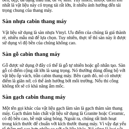
nhất là vật liệu này có trọng tải rất lớn, ít nhiều ảnh hưởng đến tải
trọng chung của thang máy.
Sàn nhựa cabin thang máy
Vật liệu sử dụng là sàn nhựa Vinyl. Ưu điểm của chúng là giá thành
rẻ, nhiều mẫu mã để lựa chọn. Tuy nhiên, thực tế thì sàn này ít được
sử dụng vì độ bền của chúng không cao.
Sàn gỗ cabin thang máy
Gỗ được sử dụng ở đây có thể là gỗ tự nhiên hoặc gỗ nhân tạo. Sàn
gỗ có điểm cộng rất lớn là sang trọng. Nó thường dùng đồng bộ với
vật liệu ốp vách, trần cabin thang máy. Bên cạnh đó, nó có nhược
điểm là giãn nở, có thể ảnh hưởng bởi môi trường. Nếu thi công
không tốt sẽ có khả năng ẩm mốc.
Sàn gạch cabin thang máy
Một tên gọi khác của vật liệu gạch làm sàn là gạch thảm sàn thang
máy. Gạch thảm bản chất vật liệu sử dụng là Granite hoặc Ceramic,
có độ bền cao, bề mặt sáng bóng. Ngoài ra, chúng rất linh hoạt
trong kích thước để chuẩn với kích thước thang máy. Vì vậy đạt yếu
tố thẩm mỹ cao hơn nhiều so với vật liệu khác. Nó cũng là loại vật