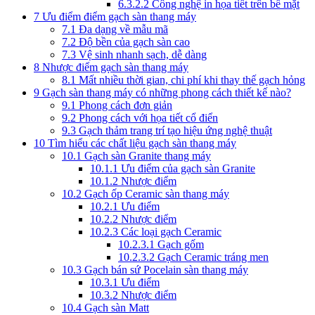
6.3.2.2
Công nghệ in họa tiết trên bề mặt
7
Ưu điểm điểm gạch sàn thang máy
7.1
Đa dạng về mẫu mã
7.2
Độ bền của gạch sàn cao
7.3
Vệ sinh nhanh sạch, dễ dàng
8
Nhược điểm gạch sàn thang máy
8.1
Mất nhiều thời gian, chi phí khi thay thế gạch hỏng
9
Gạch sàn thang máy có những phong cách thiết kế nào?
9.1
Phong cách đơn giản
9.2
Phong cách với họa tiết cổ điển
9.3
Gạch thảm trang trí tạo hiệu ứng nghệ thuật
10
Tìm hiểu các chất liệu gạch sàn thang máy
10.1
Gạch sàn Granite thang máy
10.1.1
Ưu điểm của gạch sàn Granite
10.1.2
Nhược điểm
10.2
Gạch ốp Ceramic sàn thang máy
10.2.1
Ưu điểm
10.2.2
Nhược điểm
10.2.3
Các loại gạch Ceramic
10.2.3.1
Gạch gốm
10.2.3.2
Gạch Ceramic tráng men
10.3
Gạch bán sứ Pocelain sàn thang máy
10.3.1
Ưu điểm
10.3.2
Nhược điểm
10.4
Gạch sàn Matt