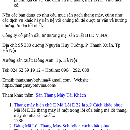
có.
Nếu các bạn đang có nhu cầu mua sàn gạch thang máy, cũng như
các dịch vụ khác hãy liên hệ với chúng tôi để được tư vấn và hưởng
những ưu đãi tốt nhất:
Công ty cổ phần đầu tư thương mại sản xuất BTD VINA
Địa chỉ: Số 330 đường Nguyễn Huy Tưởng, P. Thanh Xuân, Tp.
Hà Nội
Xưởng sản xuất: Đông Anh, Tp. Hà Nội
Tel: 024 62 59 19 12 – Hotline: 0964. 292. 688
Email: thangmaybtdvina@gmail.com Website:
https://thangmaybtdvina.com/
Tham khảo thêm:
Sàn Thang Máy Tải Khách
Thang máy hiện chữ E Mã Lỗi E 32 là gì? Cách khắc phục
Mã lỗi E 32 thang máy là một trong lỗi của bảng mã lỗi thang
máy do nhà sản xuất...
1786
Bảng Mã Lỗi Thang Máy Schindler, cách khắc phục