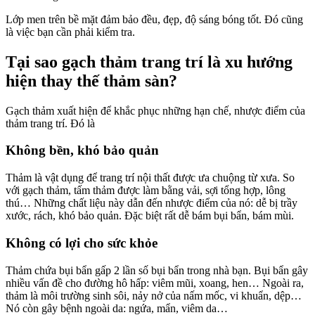
Lớp men trên bề mặt đảm bảo đều, đẹp, độ sáng bóng tốt. Đó cũng
là việc bạn cần phải kiểm tra.
Tại sao gạch thảm trang trí là xu hướng
hiện thay thế thảm sàn?
Gạch thảm xuất hiện để khắc phục những hạn chế, nhược điểm của
thảm trang trí. Đó là
Không bền, khó bảo quản
Thảm là vật dụng để trang trí nội thất được ưa chuộng từ xưa. So
với gạch thảm, tấm thảm được làm bằng vải, sợi tổng hợp, lông
thú… Những chất liệu này dẫn đến nhược điểm của nó: dễ bị trầy
xước, rách, khó bảo quản. Đặc biệt rất dễ bám bụi bẩn, bám mùi.
Không có lợi cho sức khỏe
Thảm chứa bụi bẩn gấp 2 lần số bụi bẩn trong nhà bạn. Bụi bẩn gây
nhiều vấn đề cho đường hô hấp: viêm mũi, xoang, hen… Ngoài ra,
thảm là môi trường sinh sôi, nảy nở của nấm mốc, vi khuẩn, dệp…
Nó còn gây bệnh ngoài da: ngứa, mẩn, viêm da…