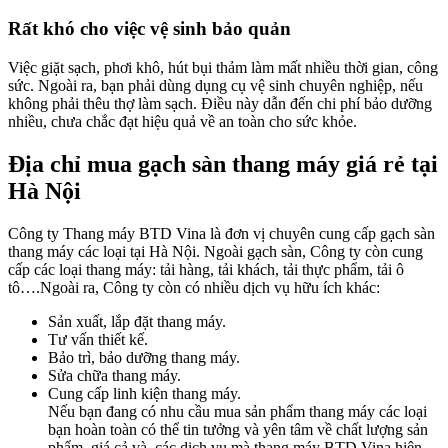
Rất khó cho việc vệ sinh bảo quản
Việc giặt sạch, phơi khô, hút bụi thảm làm mất nhiều thời gian, công
sức. Ngoài ra, bạn phải dùng dụng cụ vệ sinh chuyên nghiệp, nếu
không phải thêu thợ làm sạch. Điều này dẫn đến chi phí bảo dưỡng
nhiều, chưa chắc đạt hiệu quả về an toàn cho sức khỏe.
Địa chỉ mua gạch sàn thang máy giá rẻ tại
Hà Nội
Công ty Thang máy BTD Vina là đơn vị chuyên cung cấp gạch sàn
thang máy các loại tại Hà Nội. Ngoài gạch sàn, Công ty còn cung
cấp các loại thang máy: tải hàng, tải khách, tải thực phẩm, tải ô
tô….Ngoài ra, Công ty còn có nhiều dịch vụ hữu ích khác:
Sản xuất, lắp đặt thang máy.
Tư vấn thiết kế.
Bảo trì, bảo dưỡng thang máy.
Sửa chữa thang máy.
Cung cấp linh kiện thang máy.
Nếu bạn đang có nhu cầu mua sản phẩm thang máy các loại
bạn hoàn toàn có thể tin tưởng và yên tâm về chất lượng sản
phẩm, giá cả và các dịch vụ mà thang máy BTD Vina hiện