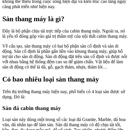
không thể thiếu trong cuộc sống hiện đại và kiến trúc cao tầng ngày
càng phát triển như hiện nay.
Sàn thang máy là gì?
Đây là bộ phận chịu tải trực tiếp của cabin thang máy. Ngoài ra, nó
là yếu tố đóng góp vào giá trị thẩm mỹ của nội thất cabin thang máy.
Về cấu tạo, sàn thang máy có hai bộ phận sàn cố định và sàn di
động. Sàn cố định là phần gắn liền vào khung thang máy, giúp hỗ
trợ tải cho sàn di động. Sàn di động đặt trên sàn cố định và được nối
với nhau bằng hệ thống đệm cao su để giảm chấn. Vật liệu để làm
sàn di động có thể là đá, gỗ, gạch thảm, nhựa, thảm lót…
Có bao nhiêu loại sàn thang máy
Trên thị trường thang máy hiện nay, phổ biến có 4 loại sàn được sử
dụng. Đó là:
Sàn đá cabin thang máy
Loại sàn này dùng một trong số các loại đá Granite, Marble, đá hoa
văn, đá nhân tạo để làm sàn. Sàn đá thang máy có độ chịu tải tốt,
bền, đẹp, đa dạng mẫu mã, dễ vệ sinh. Tuy nhiên, nhược điểm lớn