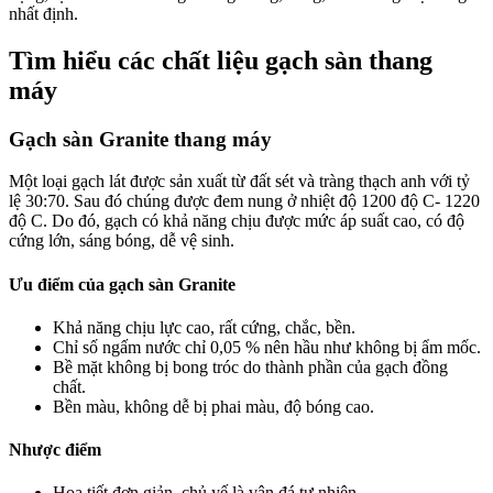
nhất định.
Tìm hiểu các chất liệu gạch sàn thang
máy
Gạch sàn Granite thang máy
Một loại gạch lát được sản xuất từ đất sét và tràng thạch anh với tỷ
lệ 30:70. Sau đó chúng được đem nung ở nhiệt độ 1200 độ C- 1220
độ C. Do đó, gạch có khả năng chịu được mức áp suất cao, có độ
cứng lớn, sáng bóng, dễ vệ sinh.
Ưu điểm của gạch sàn Granite
Khả năng chịu lực cao, rất cứng, chắc, bền.
Chỉ số ngấm nước chỉ 0,05 % nên hầu như không bị ẩm mốc.
Bề mặt không bị bong tróc do thành phần của gạch đồng
chất.
Bền màu, không dễ bị phai màu, độ bóng cao.
Nhược điểm
Họa tiết đơn giản, chủ yế là vân đá tự nhiên.