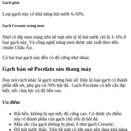
Gạch gốm
Loại gạch này có khả năng hút nước 6-10%.
Gạch Ceramic tráng men
Nhờ có lớp men tráng trên bề mặt nên tỷ lệ hút nước chỉ là 3- 6% ở
loại gạch này. Và công nghệ tráng men được sản xuất theo tiêu
chuẩn Châu Âu.
Cả hai loại gạch này đều có độ cứng như nhau.
Gạch bán sứ Pocelain sàn thang máy
Hay nói cách khác là gạch xương bán sứ. Đây là loại gạch có thành
phần đất sét, phụ gia và 70% bột đá. Gạch Pocelain có kết cấu đặc
biệt, sức chịu lực và độ bền cao.
Ưu điểm
Rất bền, không bị rạn nứt, độ cứng cao. Có được ưu điểm
này vì thành phần của gạch chủ yếu là bột đá.
Màu sắc của gạch không bị phai, ố như gạch Ceramic.
Độ hút nước thấp. Trên bề mặt có lớp men nên tăng khả năng