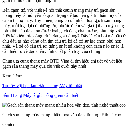
gian mà nó đảm nhận trang trí.
Bên cạnh đó, với thiết kế nội thất cabin thang máy thì gạch sàn
thang máy là một yếu tố quan trọng để tạo nên giá trị thẩm mỹ của
cabin thang máy. Tuy nhiên, cũng có rất nhiều loại gạch sàn thang
máy, mỗi loại lại có những ưu, nhược điểm và giá trị thẩm mỹ riêng.
Làm thế nào để chọn được loại gạch đẹp, chất lượng, phù hợp với
thiết kế kiến trúc công trình đang sử dụng? Đây là câu hỏi mà bất cứ
chủ đầu tư nào cũng cần tìm câu trả lời để có sự lựa chọn phù hợp
nhất. Và để có câu trả lời đúng nhất thì không còn cách nào khác là
cần hiểu rõ về đặc điểm, tính chất phân loại của chúng.
Chúng ta cùng thang máy BTD Vina đi tìm hiểu chi tiết về vật liệu
gạch sàn thang máy qua bài viết dưới đây nhé!
Xem thêm:
Top 5+ vật liệu làm Sàn Thang Máy tốt nhất
Sàn Thang Máy là gì? Tổng quan cần biết
Gạch sàn thang máy mang nhiều hoa văn đẹp, tính nghệ thuật cao
Contents