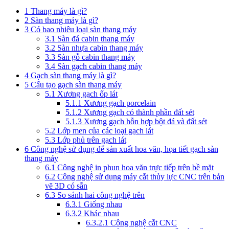
1
Thang máy là gì?
2
Sàn thang máy là gì?
3
Có bao nhiêu loại sàn thang máy
3.1
Sàn đá cabin thang máy
3.2
Sàn nhựa cabin thang máy
3.3
Sàn gỗ cabin thang máy
3.4
Sàn gạch cabin thang máy
4
Gạch sàn thang máy là gì?
5
Cấu tạo gạch sàn thang máy
5.1
Xương gạch ốp lát
5.1.1
Xương gạch porcelain
5.1.2
Xương gạch có thành phần đất sét
5.1.3
Xương gạch hỗn hợp bột đá và đất sét
5.2
Lớp men của các loại gạch lát
5.3
Lớp phủ trên gạch lát
6
Công nghệ sử dụng để sản xuất hoa văn, họa tiết gạch sàn
thang máy
6.1
Công nghệ in phun hoa văn trực tiếp trên bề mặt
6.2
Công nghệ sử dụng máy cắt thủy lực CNC trên bản
vẽ 3D có sẵn
6.3
So sánh hai công nghệ trên
6.3.1
Giống nhau
6.3.2
Khác nhau
6.3.2.1
Công nghệ cắt CNC