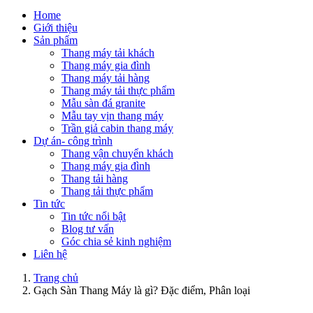
Home
Giới thiệu
Sản phẩm
Thang máy tải khách
Thang máy gia đình
Thang máy tải hàng
Thang máy tải thực phẩm
Mẫu sàn đá granite
Mẫu tay vịn thang máy
Trần giả cabin thang máy
Dự án- công trình
Thang vận chuyển khách
Thang máy gia đình
Thang tải hàng
Thang tải thực phẩm
Tin tức
Tin tức nổi bật
Blog tư vấn
Góc chia sẻ kinh nghiệm
Liên hệ
Trang chủ
Gạch Sàn Thang Máy là gì? Đặc điểm, Phân loại