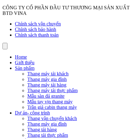
CÔNG TY CỔ PHẦN ĐẦU TƯ THƯƠNG MẠI SẢN XUẤT
BTD VINA
Chính sách vận chuyển
Chính sách bảo hành
Chính sách thanh toán
Home
Giới thiệu
Sản phẩm
Thang máy tải khách
Thang máy gia đình
Thang máy tải hàng
Thang máy tải thực phẩm
Mẫu sàn đá granite
Mẫu tay vịn thang máy
Trần giả cabin thang máy
Dự án- công trình
Thang vận chuyển khách
Thang máy gia đình
Thang tải hàng
Thang tải thực phẩm