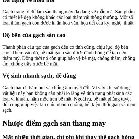
Gạch trang trí để làm sàn thang máy đa dạng về mẫu mã. Sản phẩm
có thiết kế đẹp không khác các loại thảm vải thông thường. Một số
loại thảm gạch còn được in ấn hoa văn, họa tiết cầu kỳ, nghệ thuật.
Độ bền của gạch sàn cao
Thành phần cấu tạo của gạch đều có tính cứng, chịu lực, độ bền
cao. Thêm vào đó, bề mặt gạch sàn được đánh bóng để tạo nên
thẩm mỹ. Đồng thời nó còn giúp bảo vệ bề mặt, chống thấm, chống
ẩm, chống trầy xước bề mặt.
Vệ sinh nhanh sạch, dễ dàng
Gạch thảm ít bám bụi và chống ẩm tuyệt đối. Vì vậy khi sử dụng
vật liệu này bạn không cần phải lo lắng về tình trạng phát sinh các
loại vi khuẩn, nấm mốc trên bề mặt. Ngoài ra, bề mặt phẳng tuyệt
đối cũng giúp việc lau chùi nhanh chóng, tiết kiệm thời gian và mau
sạch.
Nhược điểm gạch sàn thang máy
Mất nhiều thời gian, chi phí khi thay thế gạch hỏng