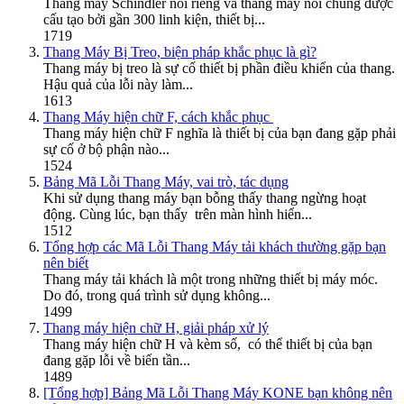
Thang máy Schindler nói riêng và thang máy nói chung được
cấu tạo bởi gần 300 linh kiện, thiết bị...
1719
Thang Máy Bị Treo, biện pháp khắc phục là gì?
Thang máy bị treo là sự cố thiết bị phần điều khiển của thang.
Hậu quả của lỗi này làm...
1613
Thang Máy hiện chữ F, cách khắc phục
Thang máy hiện chữ F nghĩa là thiết bị của bạn đang gặp phải
sự cố ở bộ phận nào...
1524
Bảng Mã Lỗi Thang Máy, vai trò, tác dụng
Khi sử dụng thang máy bạn bỗng thấy thang ngừng hoạt
động. Cùng lúc, bạn thấy trên màn hình hiển...
1512
Tổng hợp các Mã Lỗi Thang Máy tải khách thường gặp bạn
nên biết
Thang máy tải khách là một trong những thiết bị máy móc.
Do đó, trong quá trình sử dụng không...
1499
Thang máy hiện chữ H, giải pháp xử lý
Thang máy hiện chữ H và kèm số, có thể thiết bị của bạn
đang gặp lỗi về biến tần...
1489
[Tổng hợp] Bảng Mã Lỗi Thang Máy KONE bạn không nên