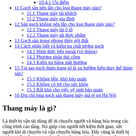
10.4.1
Ưu điểm
11
Gạch sàn nên lắp cho loại thang máy nào?
11.1
Thang máy tải khách
11.2
Thang máy gia đình
12
Sàn gạch không nên lắp cho loại thang máy nào?
12.1
Thang máy tải ô tô
12.2
Thang máy tải thực phẩm
13
Gạch sàn trong phong thủy nội thất
14
Cách nhận biết và kiểm tra chất lượng gạch
14.1
Hình thức bên ngoài (vỏ thùng)
14.2
Phương pháp thủ công
14.3
Kiểm tra bằng mắt thường
15
Tại sao gạch thảm trang trí là xu hướng hiện thay thế thảm
sàn?
15.1
Không bền, khó bảo quản
15.2
Không có lợi cho sức khỏe
15.3
Rất khó cho việc vệ sinh bảo quản
16
Địa chỉ mua gạch sàn thang máy giá rẻ tại Hà Nội
Thang máy là gì?
Là thiết bị vận tải dùng để di chuyển người và hàng hóa trong các
công trình cao tầng. Nó giúp con người tiết kiệm thời gian, sức
người khi di chuyển và vận chuyển hàng hóa. Đây cũng là thiết bị