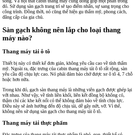
sống. Và nội thất cabin thang máy cũng đóng góp một phần trong
đó. Sử dụng sàn gạch trang trí sẽ tạo điểm nhấn, sự sang trọng cho
công trình. Đồng thời, nó cũng thể hiện gu thẩm mỹ, phong cách,
đẳng cấp của gia chủ.
Sàn gạch không nên lắp cho loại thang
máy nào?
Thang máy tải ô tô
Thiết bị này có thiết kế đơn giản, không yêu cầu cao về tính thẩm
mỹ. Ngoài ra, đặc trưng của cabin thang máy tải ô tô rất rộng, sàn
yêu cầu độ chịu lực cao. Nó phải đảm bảo chở được xe ô tô 4, 7 chỗ
hoặc hơn nữa.
Trong khi đó, gạch sàn thang máy là những viên gạch được ghép lại
với nhau. Như vậy, về tính liền khối, liên kết đồng bộ không có,
thậm chí các khe kết nối có thể không đảm bảo về tính chịu lực.
Điều này sẽ ảnh hưởng đến độ chịu tải, dễ gây nứt, vỡ. Vì thế,
không nên sử dụng sàn gạch cho thang máy tải ô tô.
Thang máy tải thực phẩm
Đặc trưng của thang máy tải thực phẩm là nhỏ, gọn, thiết kế có