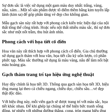
Sự đơn sắc là việc sử dụng một gam màu duy nhất: trắng, vàng,
nâu, xám…Một số sản phẩm được tô điểm thêm bằng kim tuyến lấp
lánh (kim sa) để góp phần tăng vẻ đẹp cho không gian.
Mẫu gạch sàn này rất hợp với phong cách kiến trúc hiện đại của nội
thất tổng thể công trình. Hoặc nếu nội thất nhiều màu sắc, thì sự đơn
sắc như một nốt trầm, thu hút ánh nhìn.
Phong cách với họa tiết cổ điển
Hoa văn này rất thích hợp với phong cách cổ điển. Gia chủ thường
sử dụng gạch thảm với hoa văn, họa tiết cầu kỳ uốn lượn, có phần
phức tạp. Màu sắc thường sử dụng là màu vàng, nâu để làm nổi bật
màu hoàng gia.
Gạch thảm trang trí tạo hiệu ứng nghệ thuật
Hay đây chính là họa tiết 3D. Thông qua gạch sàn họa tiết 3D, hiệu
ứng mang lại theo cả chiều ngang, chiều dọc, chiều sâu…vẻ đẹp
thật độc đáo.
Với hiệu ứng này, mỗi viên gạch sẽ được trang trí với màu sắc, họa
tiết khác nhau. Để khi ghép lại chúng sẽ thể hiện bức tranh sống
động, tự nhiên với những đường thẳng, cong, tròn mang hiệu ứng