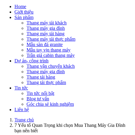
Home
Giới thiệu
Sản phẩm
Thang máy tải khách
Thang máy gia đình
Thang máy tải hàng
Thang máy tải thực phẩm
Mẫu sàn đá granite
Mẫu tay vịn thang máy
Trần giả cabin thang máy
Dự án- công trình
Thang vận chuyển khách
Thang máy gia đình
Thang tải hàng
Thang tải thực phẩm
Tin tức
Tin tức nổi bật
Blog tư vấn
Góc chia sẻ kinh nghiệm
Liên hệ
Trang chủ
7 Yếu tố Quan Trọng khi chọn Mua Thang Máy Gia Đình
bạn nên biết