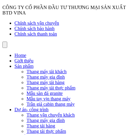
CÔNG TY CỔ PHẦN ĐẦU TƯ THƯƠNG MẠI SẢN XUẤT
BTD VINA
Chính sách vận chuyển
Chính sách bảo hành
Chính sách thanh toán
Home
Giới thiệu
Sản phẩm
Thang máy tải khách
Thang máy gia đình
Thang máy tải hàng
Thang máy tải thực phẩm
Mẫu sàn đá granite
Mẫu tay vịn thang máy
Trần giả cabin thang máy
Dự án- công trình
Thang vận chuyển khách
Thang máy gia đình
Thang tải hàng
Thang tải thực phẩm