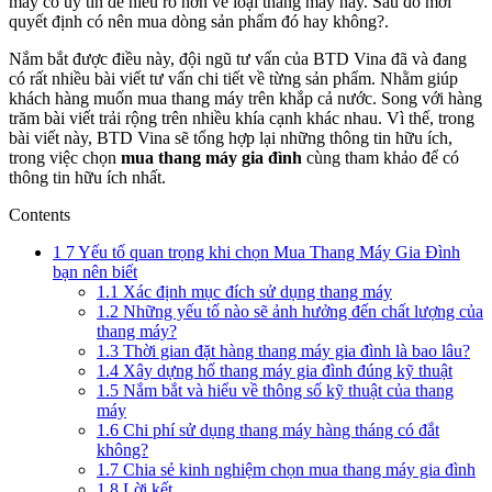
máy có uy tín để hiểu rõ hơn về loại thang máy này. Sau đó mới
quyết định có nên mua dòng sản phẩm đó hay không?.
Nắm bắt được điều này, đội ngũ tư vấn của BTD Vina đã và đang
có rất nhiều bài viết tư vấn chi tiết về từng sản phẩm. Nhằm giúp
khách hàng muốn mua thang máy trên khắp cả nước. Song với hàng
trăm bài viết trải rộng trên nhiều khía cạnh khác nhau. Vì thế, trong
bài viết này, BTD Vina sẽ tổng hợp lại những thông tin hữu ích,
trong việc chọn
mua thang máy gia đình
cùng tham khảo để có
thông tin hữu ích nhất.
Contents
1
7 Yếu tố quan trọng khi chọn Mua Thang Máy Gia Đình
bạn nên biết
1.1
Xác định mục đích sử dụng thang máy
1.2
Những yếu tố nào sẽ ảnh hưởng đến chất lượng của
thang máy?
1.3
Thời gian đặt hàng thang máy gia đình là bao lâu?
1.4
Xây dựng hố thang máy gia đình đúng kỹ thuật
1.5
Nắm bắt và hiểu về thông số kỹ thuật của thang
máy
1.6
Chi phí sử dụng thang máy hàng tháng có đắt
không?
1.7
Chia sẻ kinh nghiệm chọn mua thang máy gia đình
1.8
Lời kết