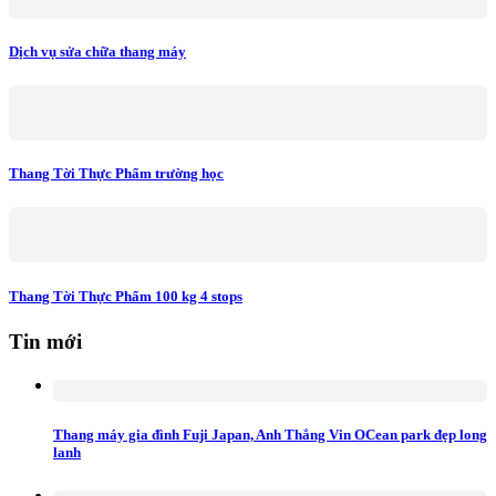
Dịch vụ sửa chữa thang máy
Thang Tời Thực Phẩm trường học
Thang Tời Thực Phẩm 100 kg 4 stops
Tin mới
Thang máy gia đình Fuji Japan, Anh Thắng Vin OCean park đẹp long
lanh