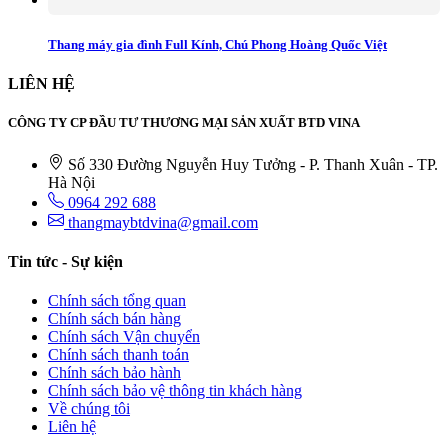
Thang máy gia đình Full Kính, Chú Phong Hoàng Quốc Việt
LIÊN HỆ
CÔNG TY CP ĐẦU TƯ THƯƠNG MẠI SẢN XUẤT BTD VINA
Số 330 Đường Nguyễn Huy Tưởng - P. Thanh Xuân - TP.
Hà Nội
0964 292 688
thangmaybtdvina@gmail.com
Tin tức - Sự kiện
Chính sách tổng quan
Chính sách bán hàng
Chính sách Vận chuyển
Chính sách thanh toán
Chính sách bảo hành
Chính sách bảo vệ thông tin khách hàng
Về chúng tôi
Liên hệ