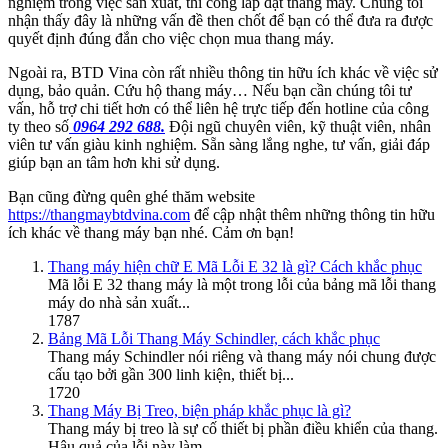
nghiệm trong việc sản xuất, thi công lắp đặt thang máy. Chúng tôi
nhận thấy đây là những vấn đề then chốt để bạn có thể đưa ra được
quyết định đúng đắn cho việc chọn mua thang máy.
Ngoài ra, BTD Vina còn rất nhiều thông tin hữu ích khác về việc sử
dụng, bảo quản. Cứu hộ thang máy… Nếu bạn cần chúng tôi tư
vấn, hỗ trợ chi tiết hơn có thể liên hệ trực tiếp đến hotline của công
ty theo số
0964 292 688.
Đội ngũ chuyên viên, kỹ thuật viên, nhân
viên tư vấn giàu kinh nghiệm. Sẵn sàng lắng nghe, tư vấn, giải đáp
giúp bạn an tâm hơn khi sử dụng.
Bạn cũng đừng quên ghé thăm website
https://thangmaybtdvina.com
để cập nhật thêm những thông tin hữu
ích khác về thang máy bạn nhé. Cảm ơn bạn!
Thang máy hiện chữ E Mã Lỗi E 32 là gì? Cách khắc phục
Mã lỗi E 32 thang máy là một trong lỗi của bảng mã lỗi thang
máy do nhà sản xuất...
1787
Bảng Mã Lỗi Thang Máy Schindler, cách khắc phục
Thang máy Schindler nói riêng và thang máy nói chung được
cấu tạo bởi gần 300 linh kiện, thiết bị...
1720
Thang Máy Bị Treo, biện pháp khắc phục là gì?
Thang máy bị treo là sự cố thiết bị phần điều khiển của thang.
Hậu quả của lỗi này làm...