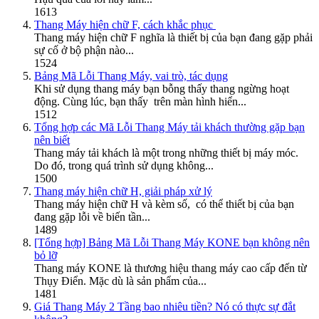
1613
Thang Máy hiện chữ F, cách khắc phục
Thang máy hiện chữ F nghĩa là thiết bị của bạn đang gặp phải
sự cố ở bộ phận nào...
1524
Bảng Mã Lỗi Thang Máy, vai trò, tác dụng
Khi sử dụng thang máy bạn bỗng thấy thang ngừng hoạt
động. Cùng lúc, bạn thấy trên màn hình hiển...
1512
Tổng hợp các Mã Lỗi Thang Máy tải khách thường gặp bạn
nên biết
Thang máy tải khách là một trong những thiết bị máy móc.
Do đó, trong quá trình sử dụng không...
1500
Thang máy hiện chữ H, giải pháp xử lý
Thang máy hiện chữ H và kèm số, có thể thiết bị của bạn
đang gặp lỗi về biến tần...
1489
[Tổng hợp] Bảng Mã Lỗi Thang Máy KONE bạn không nên
bỏ lỡ
Thang máy KONE là thương hiệu thang máy cao cấp đến từ
Thụy Điển. Mặc dù là sản phẩm của...
1481
Giá Thang Máy 2 Tầng bao nhiêu tiền? Nó có thực sự đắt