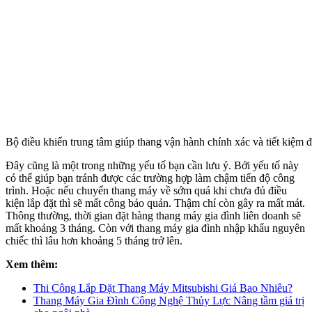
Bộ điều khiển trung tâm giúp thang vận hành chính xác và tiết kiệm đ
Đây cũng là một trong những yếu tố bạn cần lưu ý. Bởi yếu tố này
có thể giúp bạn tránh được các trường hợp làm chậm tiến độ công
trình. Hoặc nếu chuyển thang máy về sớm quá khi chưa đủ điều
kiện lắp đặt thì sẽ mất công bảo quản. Thậm chí còn gây ra mất mát.
Thông thường, thời gian đặt hàng thang máy gia đình liên doanh sẽ
mất khoảng 3 tháng. Còn với thang máy gia đình nhập khẩu nguyên
chiếc thì lâu hơn khoảng 5 tháng trở lên.
Xem thêm:
Thi Công Lắp Đặt Thang Máy Mitsubishi Giá Bao Nhiêu?
Thang Máy Gia Đình Công Nghệ Thủy Lực Nâng tầm giá trị