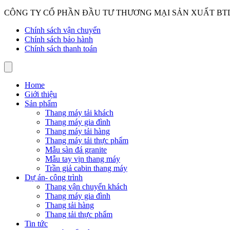
CÔNG TY CỔ PHẦN ĐẦU TƯ THƯƠNG MẠI SẢN XUẤT BT
Chính sách vận chuyển
Chính sách bảo hành
Chính sách thanh toán
Home
Giới thiệu
Sản phẩm
Thang máy tải khách
Thang máy gia đình
Thang máy tải hàng
Thang máy tải thực phẩm
Mẫu sàn đá granite
Mẫu tay vịn thang máy
Trần giả cabin thang máy
Dự án- công trình
Thang vận chuyển khách
Thang máy gia đình
Thang tải hàng
Thang tải thực phẩm
Tin tức