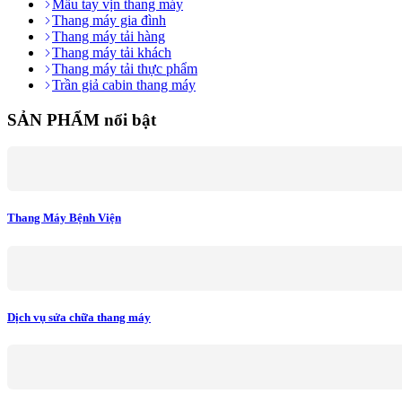
Mẫu tay vịn thang máy
Thang máy gia đình
Thang máy tải hàng
Thang máy tải khách
Thang máy tải thực phẩm
Trần giả cabin thang máy
SẢN PHẨM nổi bật
Thang Máy Bệnh Viện
Dịch vụ sửa chữa thang máy