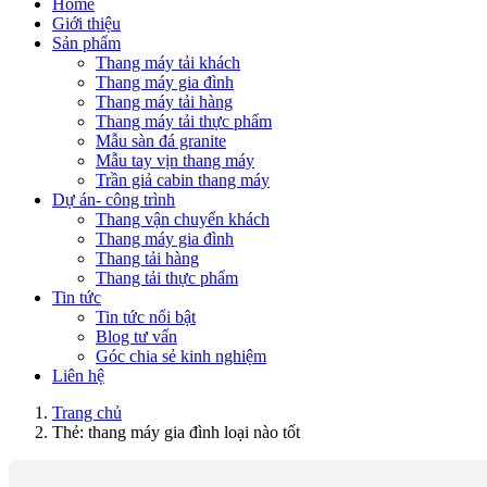
Home
Giới thiệu
Sản phẩm
Thang máy tải khách
Thang máy gia đình
Thang máy tải hàng
Thang máy tải thực phẩm
Mẫu sàn đá granite
Mẫu tay vịn thang máy
Trần giả cabin thang máy
Dự án- công trình
Thang vận chuyển khách
Thang máy gia đình
Thang tải hàng
Thang tải thực phẩm
Tin tức
Tin tức nổi bật
Blog tư vấn
Góc chia sẻ kinh nghiệm
Liên hệ
Trang chủ
Thẻ:
thang máy gia đình loại nào tốt