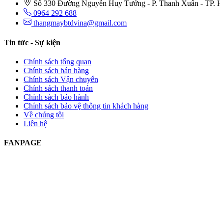
Số 330 Đường Nguyễn Huy Tưởng - P. Thanh Xuân - TP. 
0964 292 688
thangmaybtdvina@gmail.com
Tin tức - Sự kiện
Chính sách tổng quan
Chính sách bán hàng
Chính sách Vận chuyển
Chính sách thanh toán
Chính sách bảo hành
Chính sách bảo vệ thông tin khách hàng
Về chúng tôi
Liên hệ
FANPAGE