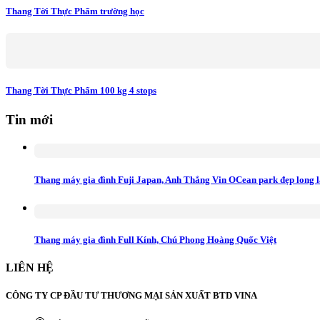
Thang Tời Thực Phẩm trường học
Thang Tời Thực Phẩm 100 kg 4 stops
Tin mới
Thang máy gia đình Fuji Japan, Anh Thắng Vin OCean park đẹp long 
Thang máy gia đình Full Kính, Chú Phong Hoàng Quốc Việt
LIÊN HỆ
CÔNG TY CP ĐẦU TƯ THƯƠNG MẠI SẢN XUẤT BTD VINA